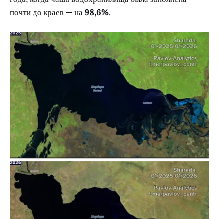
почти до краев — на
98,6%
.