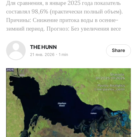
Для сравнения, в январе 2025 года показатель
составлял 98,6% (практически полный объем).
Причины: Снижение притока воды в осенне-
зимний период. Прогноз: Без увеличения весе
THE HUNN
Share
21 янв. 2026
1 min