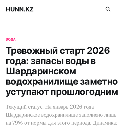
HUNN.KZ
ВОДА
Тревожный старт 2026
года: запасы воды в
Шардаринском
водохранилище заметно
уступают прошлогодним
Текущий статус: На январь 2026 года
Шардаринское водохранилище заполнено лишь
на 79% от нормы для этого периода. Динамика: